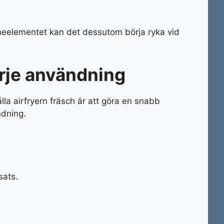
meelementet kan det dessutom börja ryka vid
arje användning
lla airfryern fräsch är att göra en snabb
ndning.
sats.