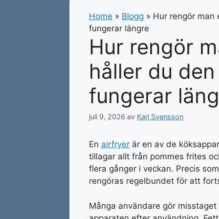
Home
»
Blogg
»
Hur rengör man e
fungerar längre
Hur rengör m
håller du den
fungerar läng
juli 9, 2026
av
Karl Svensson
En
airfryer
är en av de köksappa
tillagar allt från pommes frites oc
flera gånger i veckan. Precis s
rengöras regelbundet för att fort
Många användare gör misstaget a
apparaten efter användning. Fett