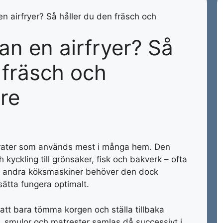
n airfryer? Så håller du den fräsch och
an en airfryer? Så
 fräsch och
re
rater som används mest i många hem. Den
h kyckling till grönsaker, fisk och bakverk – ofta
om andra köksmaskiner behöver den dock
sätta fungera optimalt.
tt bara tömma korgen och ställa tillbaka
, smulor och matrester samlas då successivt i