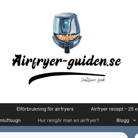
Elförbrukning för airfryers
Airfryer recept – 25 
rmluftsugn
Hur rengör man en airfryer?
Blogg