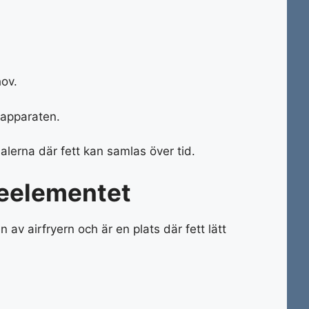
hov.
i apparaten.
nalerna där fett kan samlas över tid.
eelementet
av airfryern och är en plats där fett lätt