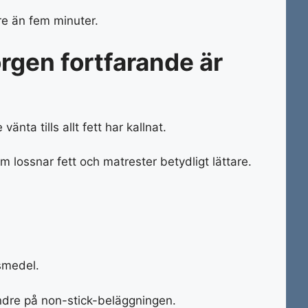
re än fem minuter.
rgen fortfarande är
änta tills allt fett har kallnat.
m lossnar fett och matrester betydligt lättare.
smedel.
indre på non-stick-beläggningen.