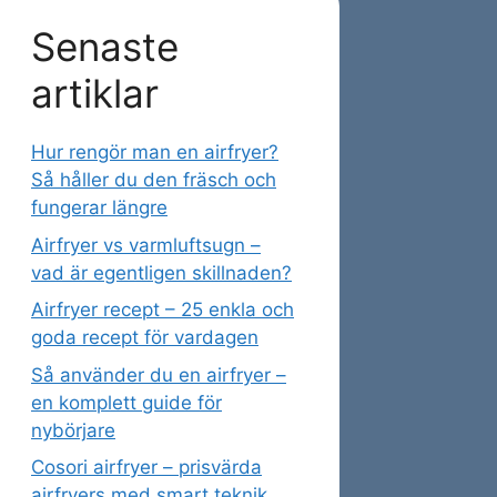
Senaste
artiklar
Hur rengör man en airfryer?
Så håller du den fräsch och
fungerar längre
Airfryer vs varmluftsugn –
vad är egentligen skillnaden?
Airfryer recept – 25 enkla och
goda recept för vardagen
Så använder du en airfryer –
en komplett guide för
nybörjare
Cosori airfryer – prisvärda
airfryers med smart teknik